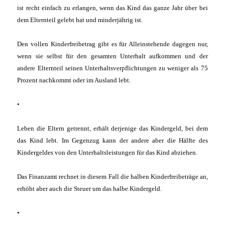
ist recht einfach zu erlangen, wenn das Kind das ganze Jahr über bei
dem Elternteil gelebt hat und minderjährig ist.
Den vollen Kinderfreibetrag gibt es für Alleinstehende dagegen nur,
wenn sie selbst für den gesamten Unterhalt aufkommen und der
andere Elternteil seinen Unterhaltsverpflichtungen zu weniger als 75
Prozent nachkommt oder im Ausland lebt.
•
Leben die Eltern getrennt, erhält derjenige das Kindergeld, bei dem
das Kind lebt. Im Gegenzug kann der andere aber die Hälfte des
Kindergeldes von den Unterhaltsleistungen für das Kind abziehen.
Das Finanzamt rechnet in diesem Fall die halben Kinderfreibeträge an,
erhöht aber auch die Steuer um das halbe Kindergeld.
•