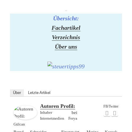
-
Übersicht:
Fachartikel
Verzeichnis
Über uns
Über
Letzte Artikel
Autoren Profil:
FB/Twitter
Inhaber
bei
Internetmedien Ferya
Gülcan