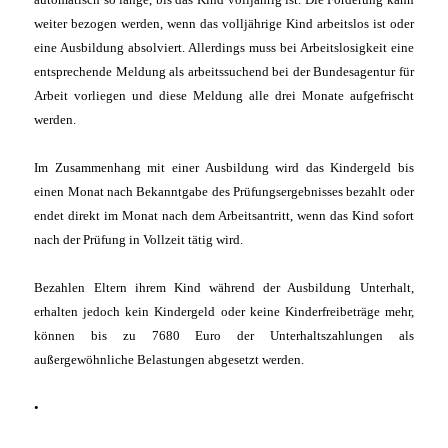
weiter bezogen werden, wenn das volljährige Kind arbeitslos ist oder
eine Ausbildung absolviert. Allerdings muss bei Arbeitslosigkeit eine
entsprechende Meldung als arbeitssuchend bei der Bundesagentur für
Arbeit vorliegen und diese Meldung alle drei Monate aufgefrischt
werden.
Im Zusammenhang mit einer Ausbildung wird das Kindergeld bis
einen Monat nach Bekanntgabe des Prüfungsergebnisses bezahlt oder
endet direkt im Monat nach dem Arbeitsantritt, wenn das Kind sofort
nach der Prüfung in Vollzeit tätig wird.
Bezahlen Eltern ihrem Kind während der Ausbildung Unterhalt,
erhalten jedoch kein Kindergeld oder keine Kinderfreibeträge mehr,
können bis zu 7680 Euro der Unterhaltszahlungen als
außergewöhnliche Belastungen abgesetzt werden.
•