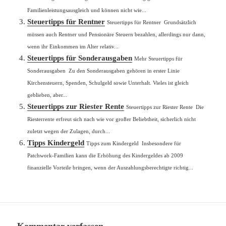
Familienleistungsausgleich und können nicht wie...
Steuertipps für Rentner
Steuertipps für Rentner Grundsätzlich
müssen auch Rentner und Pensionäre Steuern bezahlen, allerdings nur dann,
wenn ihr Einkommen im Alter relativ...
Steuertipps für Sonderausgaben
Mehr Steuertipps für
Sonderausgaben Zu den Sonderausgaben gehören in erster Linie
Kirchensteuern, Spenden, Schulgeld sowie Unterhalt. Vieles ist gleich
geblieben, aber...
Steuertipps zur Riester Rente
Steuertipps zur Riester Rente Die
Riesterrente erfreut sich nach wie vor großer Beliebtheit, sicherlich nicht
zuletzt wegen der Zulagen, durch...
Tipps Kindergeld
Tipps zum Kindergeld Insbesondere für
Patchwork-Familien kann die Erhöhung des Kindergeldes ab 2009
finanzielle Vorteile bringen, wenn der Auszahlungsberechtigte richtig...
Kommentar verfassen