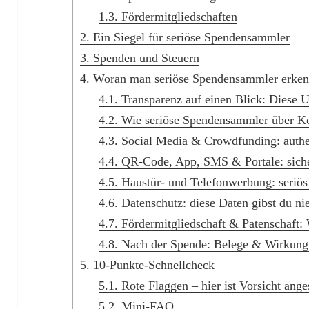
1.3.
Fördermitgliedschaften
2.
Ein Siegel für seriöse Spendensammler
3.
Spenden und Steuern
4.
Woran man seriöse Spendensammler erkennt
4.1.
Transparenz auf einen Blick: Diese Un
4.2.
Wie seriöse Spendensammler über Ko
4.3.
Social Media & Crowdfunding: authen
4.4.
QR-Code, App, SMS & Portale: siche
4.5.
Haustür- und Telefonwerbung: seriös
4.6.
Datenschutz: diese Daten gibst du ni
4.7.
Fördermitgliedschaft & Patenschaft:
4.8.
Nach der Spende: Belege & Wirkung 
5.
10-Punkte-Schnellcheck
5.1.
Rote Flaggen – hier ist Vorsicht ange
5.2.
Mini-FAQ