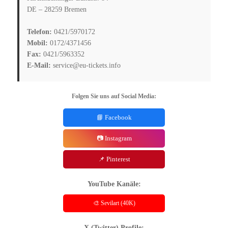
DE – 28259 Bremen
Telefon:
0421/5970172
Mobil:
0172/4371456
Fax:
0421/5963352
E-Mail:
service@eu-tickets.info
Folgen Sie uns auf Social Media:
📘 Facebook
📷 Instagram
📌 Pinterest
YouTube Kanäle:
🎨 Sevilart (40K)
X (Twitter) Profile: