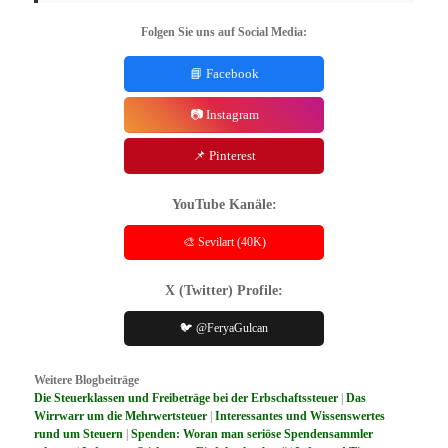
Folgen Sie uns auf Social Media:
📘 Facebook
📷 Instagram
📌 Pinterest
YouTube Kanäle:
🎨 Sevilart (40K)
X (Twitter) Profile:
🐦 @FeryaGulcan
Weitere Blogbeiträge
Die Steuerklassen und Freibeträge bei der Erbschaftssteuer
|
Das
Wirrwarr um die Mehrwertsteuer
|
Interessantes und Wissenswertes
rund um Steuern
|
Spenden: Woran man seriöse Spendensammler