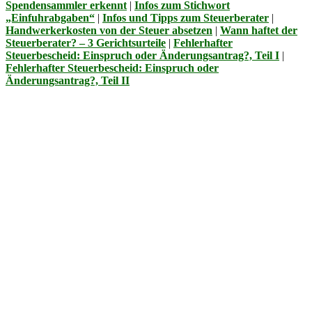
Spendensammler erkennt
|
Infos zum Stichwort
„Einfuhrabgaben“
|
Infos und Tipps zum Steuerberater
|
Handwerkerkosten von der Steuer absetzen
|
Wann haftet der
Steuerberater? – 3 Gerichtsurteile
|
Fehlerhafter
Steuerbescheid: Einspruch oder Änderungsantrag?, Teil I
|
Fehlerhafter Steuerbescheid: Einspruch oder
Änderungsantrag?, Teil II