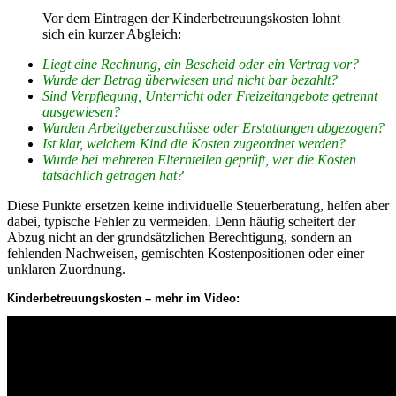
Vor dem Eintragen der Kinderbetreuungskosten lohnt
sich ein kurzer Abgleich:
Liegt eine Rechnung, ein Bescheid oder ein Vertrag vor?
Wurde der Betrag überwiesen und nicht bar bezahlt?
Sind Verpflegung, Unterricht oder Freizeitangebote getrennt
ausgewiesen?
Wurden Arbeitgeberzuschüsse oder Erstattungen abgezogen?
Ist klar, welchem Kind die Kosten zugeordnet werden?
Wurde bei mehreren Elternteilen geprüft, wer die Kosten
tatsächlich getragen hat?
Diese Punkte ersetzen keine individuelle Steuerberatung, helfen aber
dabei, typische Fehler zu vermeiden. Denn häufig scheitert der
Abzug nicht an der grundsätzlichen Berechtigung, sondern an
fehlenden Nachweisen, gemischten Kostenpositionen oder einer
unklaren Zuordnung.
Kinderbetreuungskosten – mehr im Video: