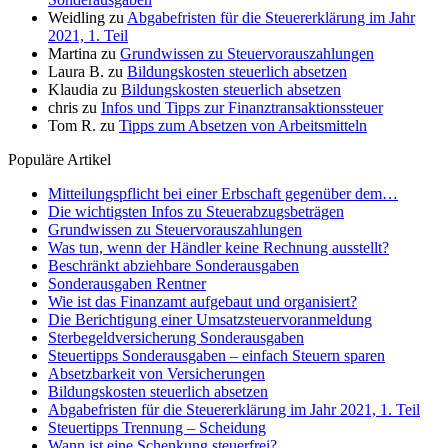
Weidling
zu
Abgabefristen für die Steuererklärung im Jahr
2021, 1. Teil
Martina
zu
Grundwissen zu Steuervorauszahlungen
Laura B.
zu
Bildungskosten steuerlich absetzen
Klaudia
zu
Bildungskosten steuerlich absetzen
chris
zu
Infos und Tipps zur Finanztransaktionssteuer
Tom R.
zu
Tipps zum Absetzen von Arbeitsmitteln
Populäre Artikel
Mitteilungspflicht bei einer Erbschaft gegenüber dem…
Die wichtigsten Infos zu Steuerabzugsbeträgen
Grundwissen zu Steuervorauszahlungen
Was tun, wenn der Händler keine Rechnung ausstellt?
Beschränkt abziehbare Sonderausgaben
Sonderausgaben Rentner
Wie ist das Finanzamt aufgebaut und organisiert?
Die Berichtigung einer Umsatzsteuervoranmeldung
Sterbegeldversicherung Sonderausgaben
Steuertipps Sonderausgaben – einfach Steuern sparen
Absetzbarkeit von Versicherungen
Bildungskosten steuerlich absetzen
Abgabefristen für die Steuererklärung im Jahr 2021, 1. Teil
Steuertipps Trennung – Scheidung
Wann ist eine Schenkung steuerfrei?