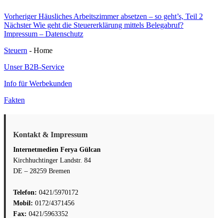
Beitragsnavigation
Vorheriger
Vorheriger
Häusliches Arbeitszimmer absetzen – so geht’s, Teil 2
Nächster
Beitrag:
Nächster
Wie geht die Steuererklärung mittels Belegabruf?
Beitrag:
Impressum – Datenschutz
Steuern
- Home
Unser B2B-Service
Info für Werbekunden
Fakten
Kontakt & Impressum
Internetmedien Ferya Gülcan
Kirchhuchtinger Landstr. 84
DE – 28259 Bremen
Telefon:
0421/5970172
Mobil:
0172/4371456
Fax:
0421/5963352