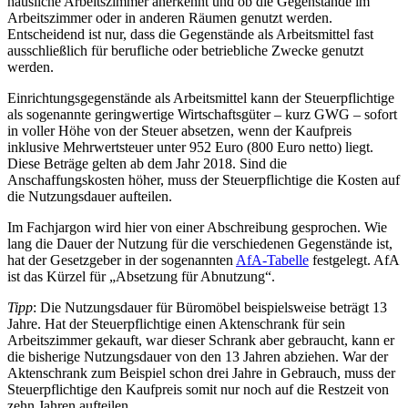
häusliche Arbeitszimmer anerkennt und ob die Gegenstände im
Arbeitszimmer oder in anderen Räumen genutzt werden.
Entscheidend ist nur, dass die Gegenstände als Arbeitsmittel fast
ausschließlich für berufliche oder betriebliche Zwecke genutzt
werden.
Einrichtungsgegenstände als Arbeitsmittel kann der Steuerpflichtige
als sogenannte geringwertige Wirtschaftsgüter – kurz GWG – sofort
in voller Höhe von der Steuer absetzen, wenn der Kaufpreis
inklusive Mehrwertsteuer unter 952 Euro (800 Euro netto) liegt.
Diese Beträge gelten ab dem Jahr 2018. Sind die
Anschaffungskosten höher, muss der Steuerpflichtige die Kosten auf
die Nutzungsdauer aufteilen.
Im Fachjargon wird hier von einer Abschreibung gesprochen. Wie
lang die Dauer der Nutzung für die verschiedenen Gegenstände ist,
hat der Gesetzgeber in der sogenannten
AfA-Tabelle
festgelegt. AfA
ist das Kürzel für „Absetzung für Abnutzung“.
Tipp
: Die Nutzungsdauer für Büromöbel beispielsweise beträgt 13
Jahre. Hat der Steuerpflichtige einen Aktenschrank für sein
Arbeitszimmer gekauft, war dieser Schrank aber gebraucht, kann er
die bisherige Nutzungsdauer von den 13 Jahren abziehen. War der
Aktenschrank zum Beispiel schon drei Jahre in Gebrauch, muss der
Steuerpflichtige den Kaufpreis somit nur noch auf die Restzeit von
zehn Jahren aufteilen.