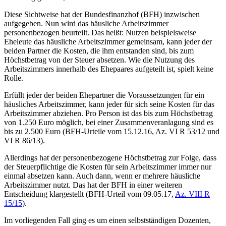
Diese Sichtweise hat der Bundesfinanzhof (BFH) inzwischen
aufgegeben. Nun wird das häusliche Arbeitszimmer
personenbezogen beurteilt. Das heißt: Nutzen beispielsweise
Eheleute das häusliche Arbeitszimmer gemeinsam, kann jeder der
beiden Partner die Kosten, die ihm entstanden sind, bis zum
Höchstbetrag von der Steuer absetzen. Wie die Nutzung des
Arbeitszimmers innerhalb des Ehepaares aufgeteilt ist, spielt keine
Rolle.
Erfüllt jeder der beiden Ehepartner die Voraussetzungen für ein
häusliches Arbeitszimmer, kann jeder für sich seine Kosten für das
Arbeitszimmer abziehen. Pro Person ist das bis zum Höchstbetrag
von 1.250 Euro möglich, bei einer Zusammenveranlagung sind es
bis zu 2.500 Euro (BFH-Urteile vom 15.12.16, Az. VI R 53/12 und
VI R 86/13).
Allerdings hat der personenbezogene Höchstbetrag zur Folge, dass
der Steuerpflichtige die Kosten für sein Arbeitszimmer immer nur
einmal absetzen kann. Auch dann, wenn er mehrere häusliche
Arbeitszimmer nutzt. Das hat der BFH in einer weiteren
Entscheidung klargestellt (BFH-Urteil vom 09.05.17,
Az. VIII R
15/15
).
Im vorliegenden Fall ging es um einen selbstständigen Dozenten,