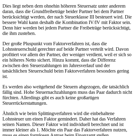
Dies liegt neben dem ohnehin höheren Steuersatz unter anderem
daran, dass die Grundfreibeträge beider Partner bei dem Partner
berücksichtigt werden, der nach Steuerklasse III besteuert wird. Die
bessere Wahl kann deshalb die Kombination IV/IV mit Faktor sein.
Denn hier werden bei jedem Partner die Freibeträge berücksichtigt,
die ihm zustehen.
Der große Pluspunkt vom Faktorverfahren ist, dass die
Lohnsteuerschuld gerechter auf beide Partner verteilt wird. Davon
profitiert vor allem der Partner, der weniger verdient, weil er sich so
ein höheres Netto sichert. Hinzu kommt, dass die Differenz
zwischen den Steuerzahlungen im Jahresverlauf und der
tatsächlichen Steuerschuld beim Faktorverfahren besonders gering
ist.
Es werden also weitgehend die Steuern abgezogen, die tatsächlich
fällig sind. Hohe Steuernachzahlungen muss das Paar dadurch nicht
fürchten. Allerdings gibt es auch keine großartigen
Steuerrückerstattungen.
Ähnlich wie beim Splittingverfahren wird die einbehaltene
Lohnsteuer um einen Faktor gemindert. Daher hat das Verfahren
seinen Namen. Dieser Faktor wird individuell berechnet und ist
immer kleiner als 1. Möchte ein Paar das Faktorverfahren nutzen,
muss es einen formlosen Antrag beim Finanzamt stellen.