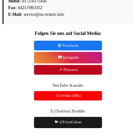
Mobil:
0172/4371456
Fax:
0421/5963352
E-Mail:
service@eu-tickets.info
Folgen Sie uns auf Social Media:
📘 Facebook
📷 Instagram
📌 Pinterest
YouTube Kanäle:
🎨 Sevilart (40K)
X (Twitter) Profile:
🐦 @FeryaGulcan