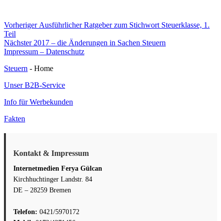
Beitragsnavigation
Vorheriger
Vorheriger
Ausführlicher Ratgeber zum Stichwort Steuerklasse, 1.
Beitrag:
Teil
Nächster
Nächster
2017 – die Änderungen in Sachen Steuern
Beitrag:
Impressum – Datenschutz
Steuern
- Home
Unser B2B-Service
Info für Werbekunden
Fakten
Kontakt & Impressum
Internetmedien Ferya Gülcan
Kirchhuchtinger Landstr. 84
DE – 28259 Bremen
Telefon:
0421/5970172