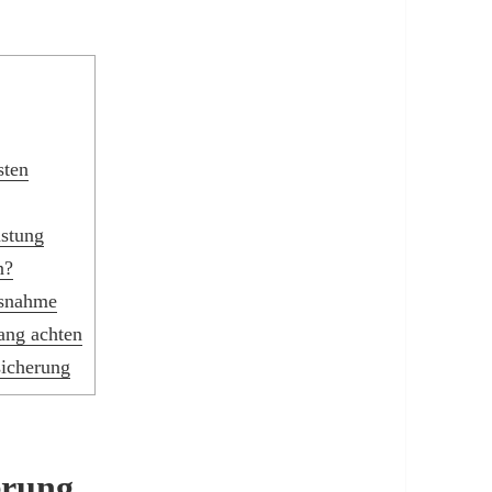
sten
astung
n?
usnahme
ang achten
sicherung
erung