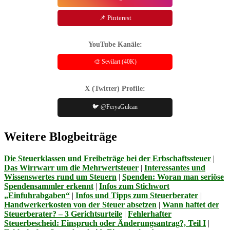
📌 Pinterest
YouTube Kanäle:
🎨 Sevilart (40K)
X (Twitter) Profile:
🐦 @FeryaGulcan
Weitere Blogbeiträge
Die Steuerklassen und Freibeträge bei der Erbschaftssteuer
|
Das Wirrwarr um die Mehrwertsteuer
|
Interessantes und
Wissenswertes rund um Steuern
|
Spenden: Woran man seriöse
Spendensammler erkennt
|
Infos zum Stichwort
„Einfuhrabgaben“
|
Infos und Tipps zum Steuerberater
|
Handwerkerkosten von der Steuer absetzen
|
Wann haftet der
Steuerberater? – 3 Gerichtsurteile
|
Fehlerhafter
Steuerbescheid: Einspruch oder Änderungsantrag?, Teil I
|