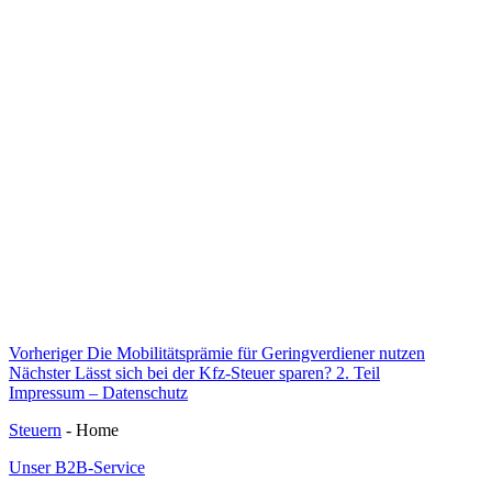
Beitragsnavigation
Vorheriger
Vorheriger
Die Mobilitätsprämie für Geringverdiener nutzen
Nächster
Beitrag:
Nächster
Lässt sich bei der Kfz-Steuer sparen? 2. Teil
Beitrag:
Impressum – Datenschutz
Steuern
- Home
Unser B2B-Service