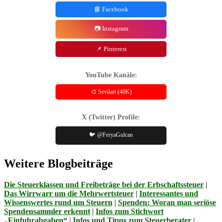
📘 Facebook
📷 Instagram
📌 Pinterest
YouTube Kanäle:
🎨 Sevilart (40K)
X (Twitter) Profile:
🐦 @FeryaGulcan
Weitere Blogbeiträge
Die Steuerklassen und Freibeträge bei der Erbschaftssteuer
|
Das Wirrwarr um die Mehrwertsteuer
|
Interessantes und
Wissenswertes rund um Steuern
|
Spenden: Woran man seriöse
Spendensammler erkennt
|
Infos zum Stichwort
„Einfuhrabgaben“
|
Infos und Tipps zum Steuerberater
|