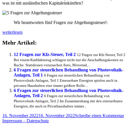
was ist mit ausländischen Kapitaleinkünften?
Wir beantworten fünf Fragen zur Abgeltungssteuer!:
5
weiterlesen
Fragen
Mehr Artikel:
zur
Abgeltungssteuer
12 Fragen zur Kfz-Steuer, Teil 2
12 Fragen zur Kfz-Steuer, Teil 2
Bei einem Kraftfahrzeug schlagen nicht nur die Anschaffungskosten zu
Buche. Stattdessen verursachen Auto, Motorrad,...
6 Fragen zur steuerlichen Behandlung von Photovoltaik-
Anlagen, Teil 1
6 Fragen zur steuerlichen Behandlung von
Photovoltaik-Anlagen, Teil 1 Erneuerbare Energien spielen auch in
privaten Haushalten eine immer größere Rolle....
6 Fragen zur steuerlichen Behandlung von Photovoltaik-
Anlagen, Teil 2
6 Fragen zur steuerlichen Behandlung von
Photovoltaik-Anlagen, Teil 2 Im Zusammenhang mit den erneuerbaren
Energien, die auch in Privathaushalten immer...
Veröffentlicht
zu
16. November 2022
16. November 2022
Schreibe einen Kommentar
am
5
Impressum – Datenschutz
Fr