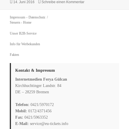
Veröffentlicht
zu Infos und Tipps zur Ehr
14. Juni 2016
Schreibe einen Kommentar
am
Impressum – Datenschutz
Steuern
- Home
Unser B2B-Service
Info für Werbekunden
Fakten
Kontakt & Impressum
Internetmedien Ferya Gülcan
Kirchhuchtinger Landstr. 84
DE – 28259 Bremen
Telefon:
0421/5970172
Mobil:
0172/4371456
Fax:
0421/5963352
E-Mail:
service@eu-tickets.info