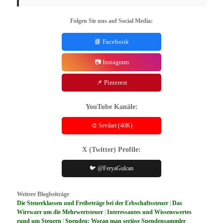
Folgen Sie uns auf Social Media:
📘 Facebook
📷 Instagram
📌 Pinterest
YouTube Kanäle:
🎨 Sevilart (40K)
X (Twitter) Profile:
🐦 @FeryaGulcan
Weitere Blogbeiträge
Die Steuerklassen und Freibeträge bei der Erbschaftssteuer
|
Das
Wirrwarr um die Mehrwertsteuer
|
Interessantes und Wissenswertes
rund um Steuern
|
Spenden: Woran man seriöse Spendensammler