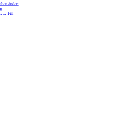
aben ändert
en
, 1. Teil