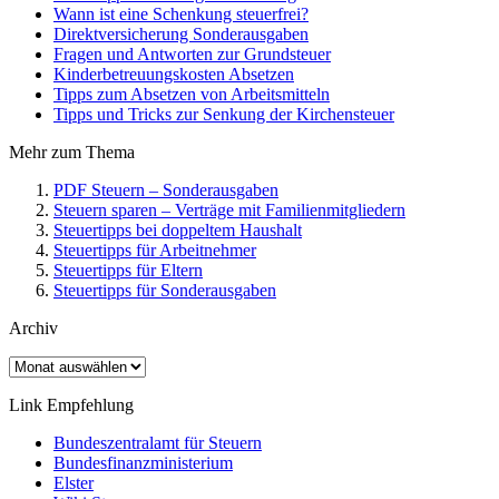
Wann ist eine Schenkung steuerfrei?
Direktversicherung Sonderausgaben
Fragen und Antworten zur Grundsteuer
Kinderbetreuungskosten Absetzen
Tipps zum Absetzen von Arbeitsmitteln
Tipps und Tricks zur Senkung der Kirchensteuer
Mehr zum Thema
PDF Steuern – Sonderausgaben
Steuern sparen – Verträge mit Familienmitgliedern
Steuertipps bei doppeltem Haushalt
Steuertipps für Arbeitnehmer
Steuertipps für Eltern
Steuertipps für Sonderausgaben
Archiv
Archiv
Link Empfehlung
Bundeszentralamt für Steuern
Bundesfinanzministerium
Elster