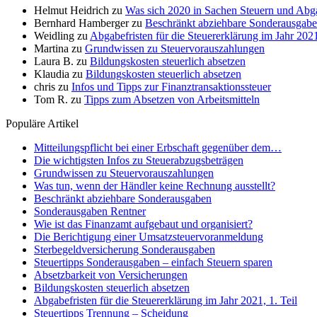
Helmut Heidrich
zu
Was sich 2020 in Sachen Steuern und Abg
Bernhard Hamberger
zu
Beschränkt abziehbare Sonderausgab
Weidling
zu
Abgabefristen für die Steuererklärung im Jahr 2021
Martina
zu
Grundwissen zu Steuervorauszahlungen
Laura B.
zu
Bildungskosten steuerlich absetzen
Klaudia
zu
Bildungskosten steuerlich absetzen
chris
zu
Infos und Tipps zur Finanztransaktionssteuer
Tom R.
zu
Tipps zum Absetzen von Arbeitsmitteln
Populäre Artikel
Mitteilungspflicht bei einer Erbschaft gegenüber dem…
Die wichtigsten Infos zu Steuerabzugsbeträgen
Grundwissen zu Steuervorauszahlungen
Was tun, wenn der Händler keine Rechnung ausstellt?
Beschränkt abziehbare Sonderausgaben
Sonderausgaben Rentner
Wie ist das Finanzamt aufgebaut und organisiert?
Die Berichtigung einer Umsatzsteuervoranmeldung
Sterbegeldversicherung Sonderausgaben
Steuertipps Sonderausgaben – einfach Steuern sparen
Absetzbarkeit von Versicherungen
Bildungskosten steuerlich absetzen
Abgabefristen für die Steuererklärung im Jahr 2021, 1. Teil
Steuertipps Trennung – Scheidung