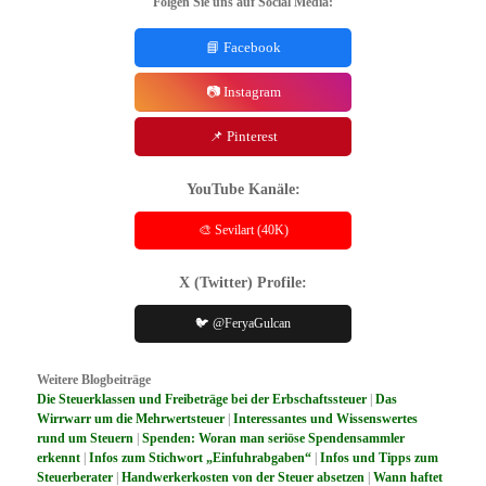
Folgen Sie uns auf Social Media:
📘 Facebook
📷 Instagram
📌 Pinterest
YouTube Kanäle:
🎨 Sevilart (40K)
X (Twitter) Profile:
🐦 @FeryaGulcan
Weitere Blogbeiträge
Die Steuerklassen und Freibeträge bei der Erbschaftssteuer
|
Das
Wirrwarr um die Mehrwertsteuer
|
Interessantes und Wissenswertes
rund um Steuern
|
Spenden: Woran man seriöse Spendensammler
erkennt
|
Infos zum Stichwort „Einfuhrabgaben“
|
Infos und Tipps zum
Steuerberater
|
Handwerkerkosten von der Steuer absetzen
|
Wann haftet