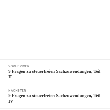
Beitragsnavigation
VORHERIGER
9 Fragen zu steuerfreien Sachzuwendungen, Teil
Vorheriger
II
Beitrag:
NÄCHSTER
9 Fragen zu steuerfreien Sachzuwendungen, Teil
Nächster
IV
Beitrag: