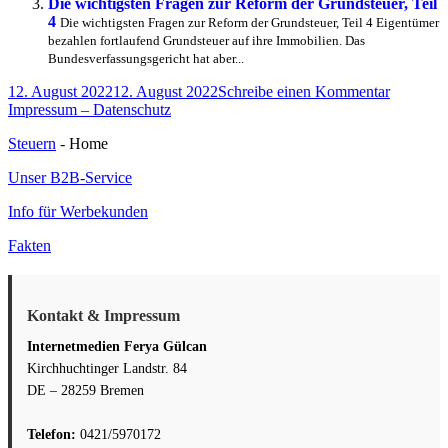
Die wichtigsten Fragen zur Reform der Grundsteuer, Teil
4
Die wichtigsten Fragen zur Reform der Grundsteuer, Teil 4 Eigentümer
bezahlen fortlaufend Grundsteuer auf ihre Immobilien. Das
Bundesverfassungsgericht hat aber...
Veröffentlicht
zu
12. August 2022
12. August 2022
Schreibe einen Kommentar
am
Die
Impressum – Datenschutz
wichtigst
Steuern
- Home
Fragen
zur
Unser B2B-Service
Reform
der
Info für Werbekunden
Grundste
Teil
Fakten
2
Kontakt & Impressum
Internetmedien Ferya Gülcan
Kirchhuchtinger Landstr. 84
DE – 28259 Bremen
Telefon:
0421/5970172