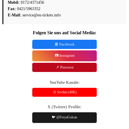
Mobil:
0172/4371456
Fax:
0421/5963352
E-Mail:
service@eu-tickets.info
Folgen Sie uns auf Social Media:
📘 Facebook
📷 Instagram
📌 Pinterest
YouTube Kanäle:
🎨 Sevilart (40K)
X (Twitter) Profile:
🐦 @FeryaGulcan