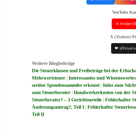
YouTube Kan
🎨 Sevilart (
X (Twitter) Pr
🐦 @FeryaGu
Weitere Blogbeiträge
Die Steuerklassen und Freibeträge bei der Erbscha
Mehrwertsteuer
|
Interessantes und Wissenswerte
seriöse Spendensammler erkennt
|
Infos zum Stic
zum Steuerberater
|
Handwerkerkosten von der St
Steuerberater? – 3 Gerichtsurteile
|
Fehlerhafter S
Änderungsantrag?, Teil I
|
Fehlerhafter Steuerbe
Teil II