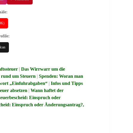
äle:
40K)
ofile:
lcan
ftssteuer
|
Das Wirrwarr um die
s rund um Steuern
|
Spenden: Woran man
hwort „Einfuhrabgaben“
|
Infos und Tipps
euer absetzen
|
Wann haftet der
teuerbescheid: Einspruch oder
scheid: Einspruch oder Änderungsantrag?,