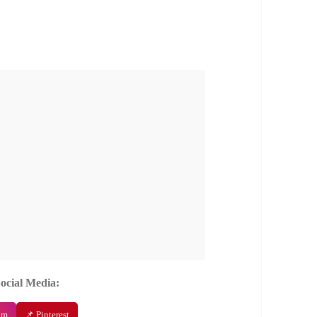
Social Media:
am
📌 Pinterest